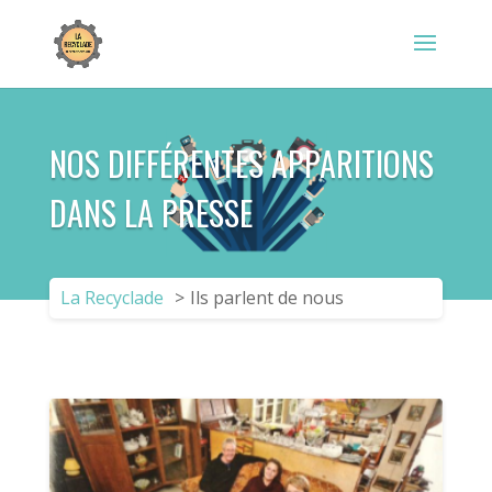
NOS DIFFÉRENTES APPARITIONS
DANS LA PRESSE
La Recyclade
>
Ils parlent de nous